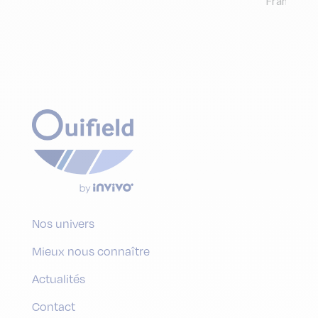
France. La l
Nos univers
Mieux nous connaître
Actualités
Contact