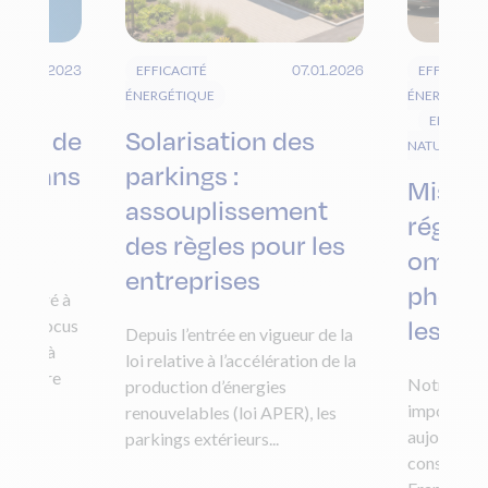
20.01.2023
07.01.2026
EFFICACITÉ
EFFICACIT
ÉNERGÉTIQUE
ÉNERGÉTIQ
ELECTRIC
ions de
Solarisation des
NATUREL
on dans
parkings :
Mise à
assouplissement
réglem
des règles pour les
ombri
entreprises
photov
onsacré à
les pa
ns un focus
Depuis l’entrée en vigueur de la
crètes à
loi relative à l’accélération de la
 réduire
Notre dép
production d’énergies
one,
importées 
renouvelables (loi APER), les
aujourd’hui
parkings extérieurs...
consommat