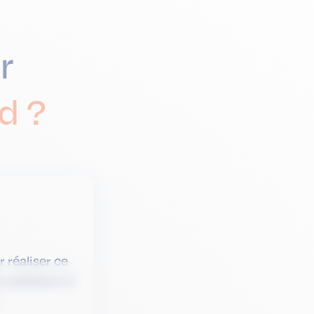
r
d ?
réaliser ce
re adhésion à