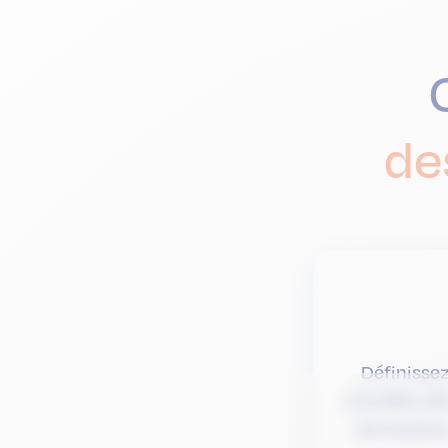
de
Définissez
(modèle véh
de locatio