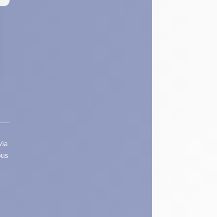
via
ous