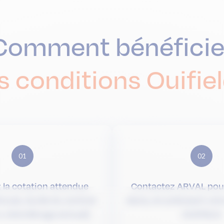
Comment bénéficie
s conditions Ouifiel
01
02
 la cotation attendue
Contactez ARVAL pour 
icule, durée du contrat
devis, en précisant vot
n, kilométrage annuel)
OUIFIELD