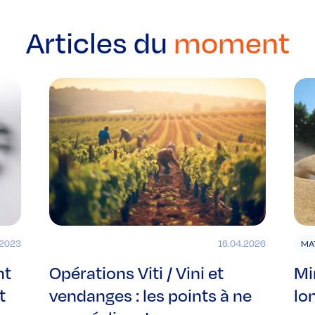
Articles du
moment
.2023
16.04.2026
MA
nt
Opérations Viti / Vini et
Mi
t
vendanges : les points à ne
lo