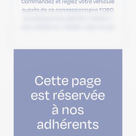
Commandez et réglez votre véhicule
auprès de ce concessionnaire FORD
en précisant le code FIN « OUIAC »
pour l’achat et « OUI00 » pour la LLD
Cette page
est réservée
à nos
adhérents