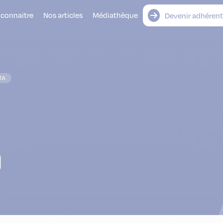
 connaitre
Nos articles
Médiathèque
Devenir adhérent
TA
a