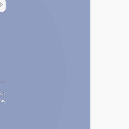
via
ous