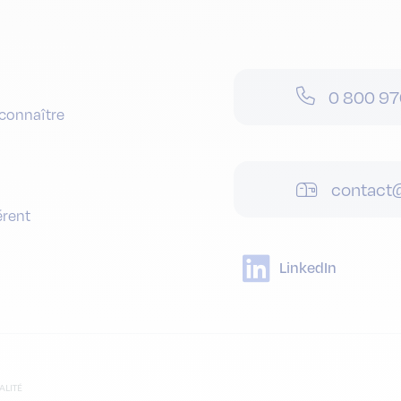
0 800 97
connaître
contact@
érent
LinkedIn
ALITÉ