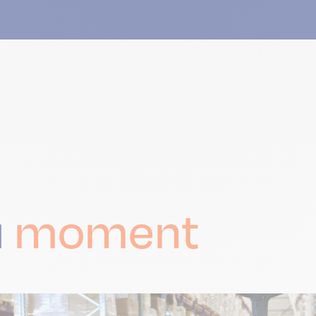
u
moment