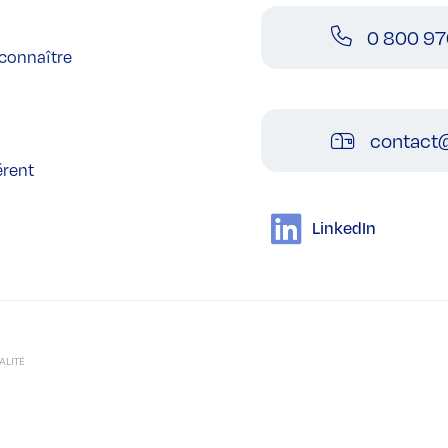
0 800 97
connaître
contact@
érent
LinkedIn
ALITÉ