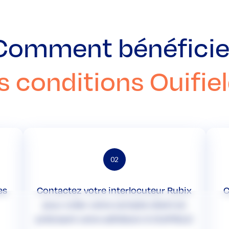
Comment bénéficie
s conditions Ouifiel
02
es
Contactez votre interlocuteur Rubix
C
pour créer votre compte client en
précisant votre adhésion à OUIFIELD