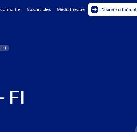
 connaitre
Nos articles
Médiathèque
Devenir adhérent
– FI
 FI