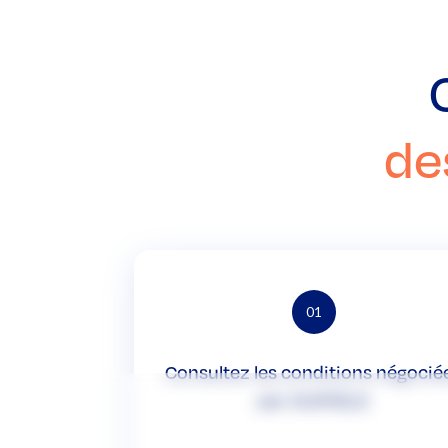
de
01
Consultez les conditions négocié
par OUIFIELD