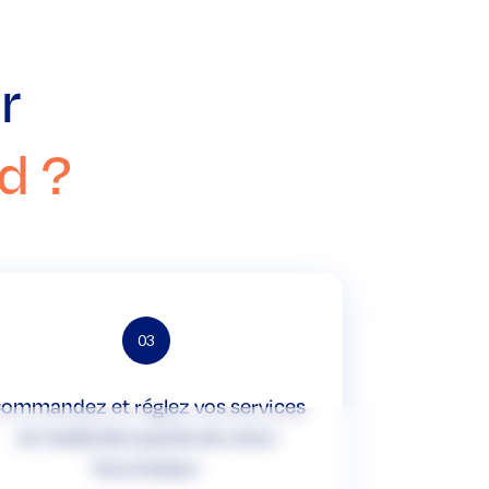
r
d ?
03
ommandez et réglez vos services
et matériels auprès de votre
fournisseur