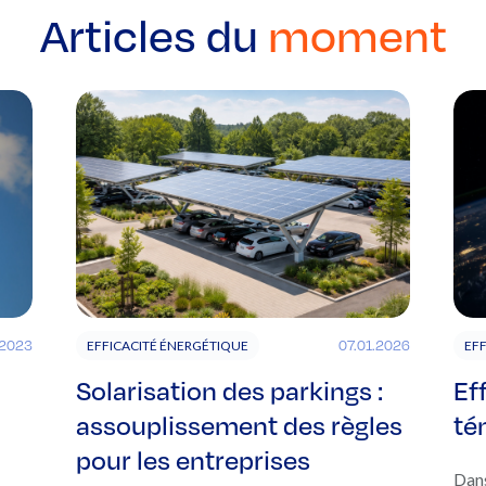
Articles du
moment
.2023
07.01.2026
EFFICACITÉ ÉNERGÉTIQUE
EF
Solarisation des parkings :
Ef
assouplissement des règles
té
pour les entreprises
Dans