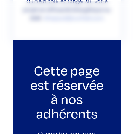
Ouifield pour échanger sur votre
projet en efficacité énergétique ou
ENR :
l
thepault@ouifield.com
Cette page
est réservée
à nos
adhérents
Connectez-vous pour