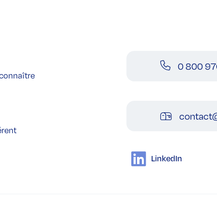
0 800 97
connaître
contact@
érent
LinkedIn