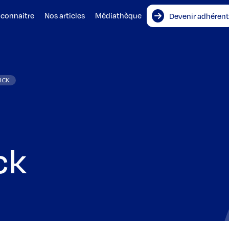
 connaitre
Nos articles
Médiathèque
Devenir adhérent
ICK
ck