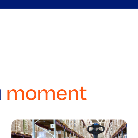
u
moment