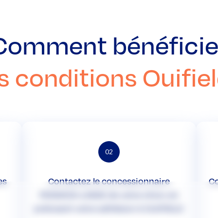
Comment bénéficie
s conditions Ouifiel
02
es
Contactez le concessionnaire
Co
FENWICK-LINDE de votre choix en
précisant votre adhésion à OUIFIELD