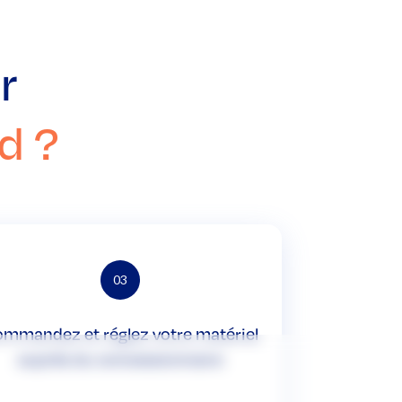
r
d ?
03
mmandez et réglez votre matériel
auprès du concessionnaire