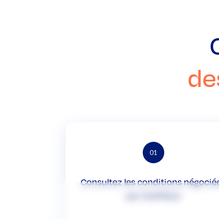
de
01
Consultez les conditions négocié
par OUIFIELD