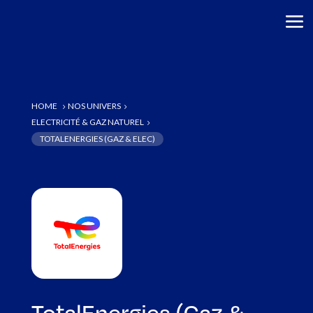
HOME
NOS UNIVERS
5
5
ELECTRICITÉ & GAZ NATUREL
5
TOTALENERGIES (GAZ & ELEC)
TotalEnergies (Gaz &