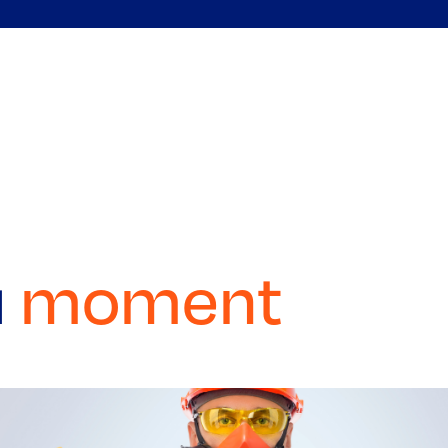
u
moment