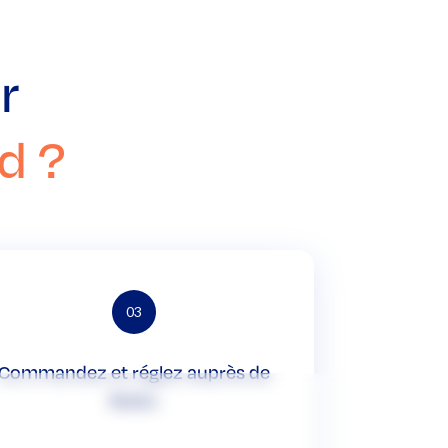
r
d ?
03
Commandez et réglez auprès de
Rubix