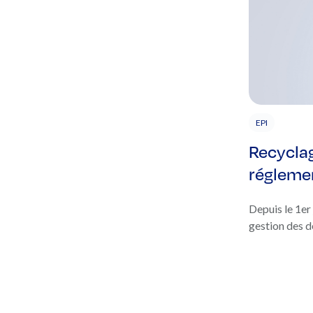
EPI
Recyclag
régleme
Depuis le 1er
gestion des dé