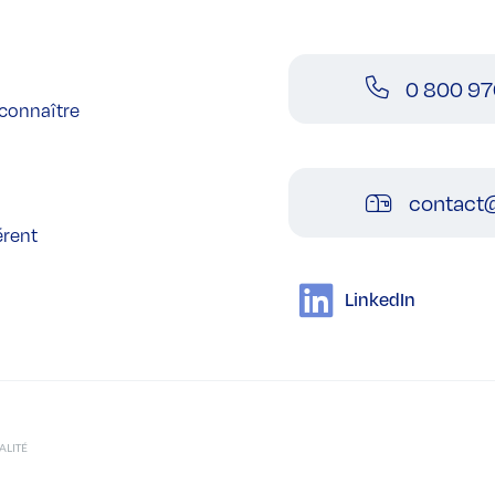
0 800 97
connaître
contact@
érent
LinkedIn
ALITÉ