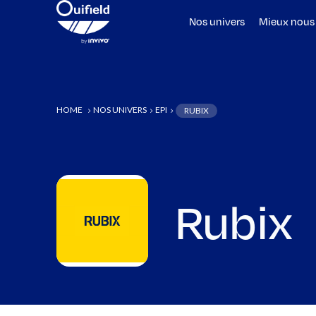
Nos univers
Mieux nous
HOME
NOS UNIVERS
EPI
RUBIX
5
5
5
Rubix