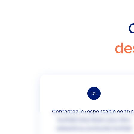
de
01
Contactez le responsable contra
Ouifield chez Rubix pour être
rattaché au protocole Ouifield