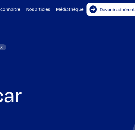
 connaitre
Nos articles
Médiathèque
Devenir adhérent
AR
car