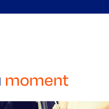
u
moment