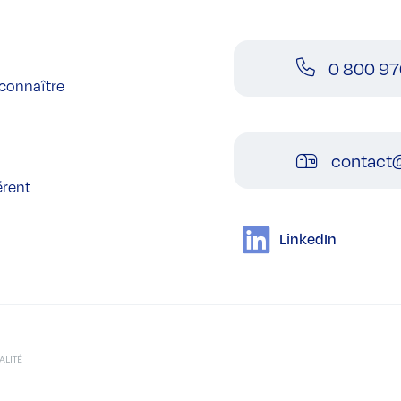
0 800 97
connaître
contact@
érent
LinkedIn
ALITÉ