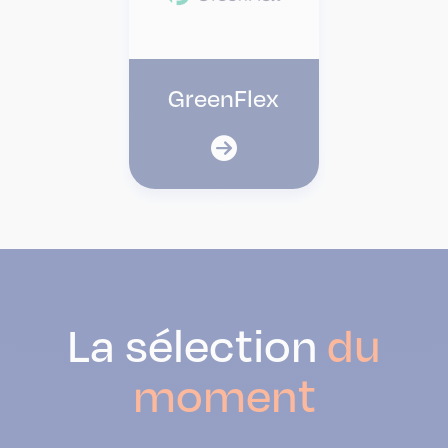
GreenFlex
La sélection
du
moment