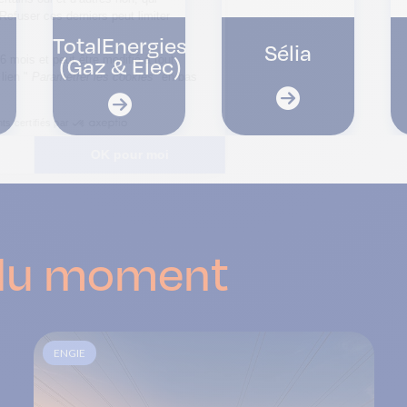
TotalEnergies
Sélia
(Gaz & Elec)
du moment
ENGIE