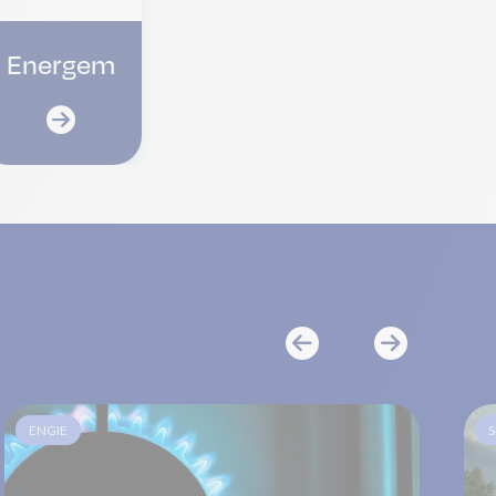
Energem
ENGIE
S