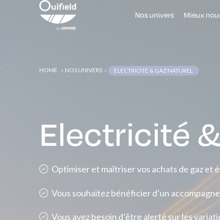
Nos univers
Mieux nous
HOME
NOS UNIVERS
ELECTRICITÉ & GAZ NATUREL
5
5
Electricité 
Optimiser et maîtriser vos achats de gaz et é
Vous souhaitez bénéficier d’un accompagneme
Vous avez besoin d’être alerté sur les varia