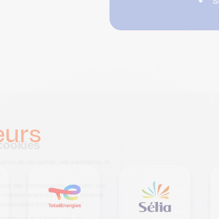
S
eurs