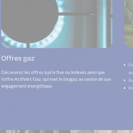
Offres gaz
Co
Découvrez les offres à prix fixe ou indexés ainsi que
au
l’offre ActiVert Gaz, qui met le biogaz au centre de son
Du
engagement énergétique.
En