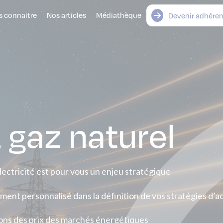
 connaitre
Nos articles
Médiathèque
Devenir adhéren
& gaz naturel
lectricité est pour vous un enjeu stratégique
nt personnalisé dans la définition de vos stratégies d’a
tions des prix des marchés énergétiques