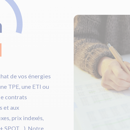
n
d
chat de vos énergies
une TPE, une ETI ou
de contrats
s et aux
ixes, prix indexés,
 + SPOT…). Notre