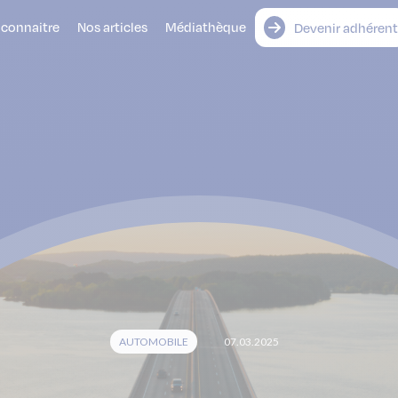
 connaitre
Nos articles
Médiathèque
Devenir adhérent
AUTOMOBILE
07.03.2025