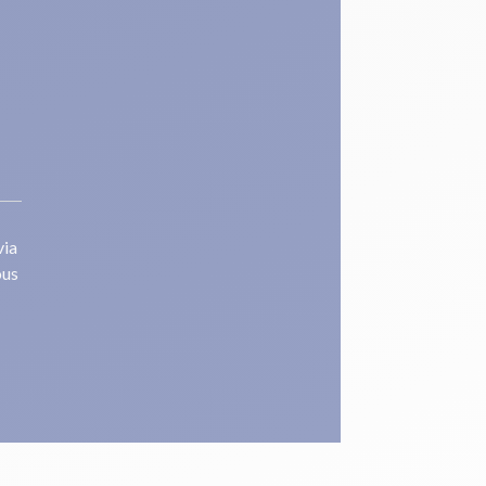
via
ous