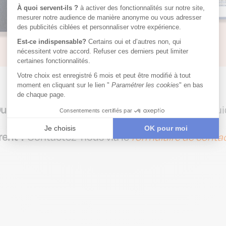
ifield ?
Connectez-vous pour avoir accès au guide
rent ?
Contactez-nous via le
formulaire de conta