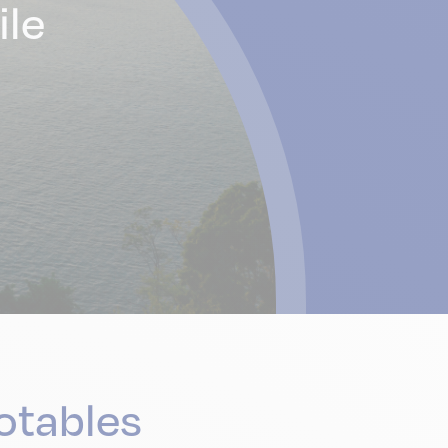
ile
otables