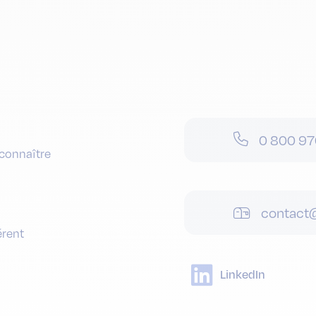
0 800 97
connaître
contact@
érent
LinkedIn