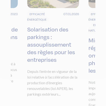
20.01.2023
07.01.2026
EFFICACITÉ
EFFICACIT
ÉNERGÉTIQUE
ÉNERGÉTIQ
ELECTRIC
ions de
Solarisation des
NATUREL
on dans
parkings :
Mise à
assouplissement
réglem
des règles pour les
ombri
entreprises
photov
onsacré à
les pa
ns un focus
Depuis l’entrée en vigueur de la
crètes à
loi relative à l’accélération de la
 réduire
Notre dép
production d’énergies
one,
importées 
renouvelables (loi APER), les
aujourd’hui
parkings extérieurs...
consommat
France. La l