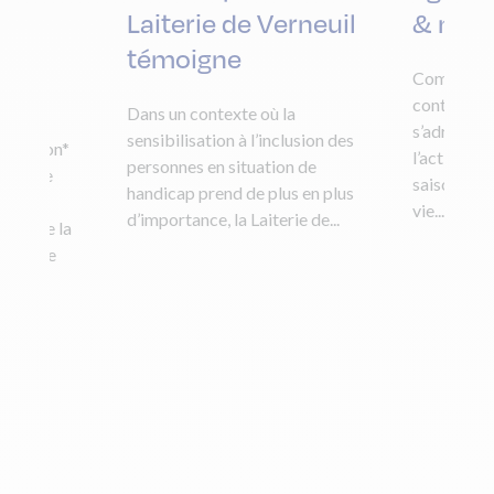
Laiterie de Verneuil
& mode
es-
témoigne
Comme son 
 ?
contrat de 
Dans un contexte où la
s’adresse 
sensibilisation à l’inclusion des
1 million*
l’activité 
personnes en situation de
tion de
saisons ou
handicap prend de plus en plus
vité
vie...
d’importance, la Laiterie de...
3,5% de la
algré ce