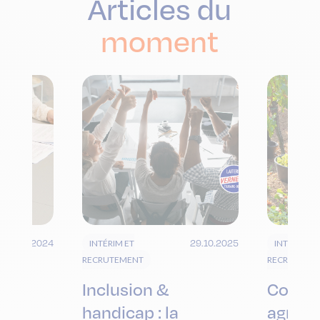
Articles du
moment
08.03.2024
29.10.2025
INTÉRIM ET
INTÉRIM ET
RECRUTEMENT
RECRUTEME
Inclusion &
Contra
n
handicap : la
agri-ag