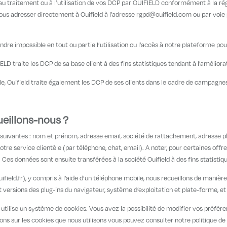
, au traitement ou à l’utilisation de vos DCP par OUIFIELD conformément à la 
 vous adresser directement à Ouifield à l’adresse rgpd@ouifield.com ou par voie
ndre impossible en tout ou partie l’utilisation ou l’accès à notre plateforme po
LD traite les DCP de sa base client à des fins statistiques tendant à l’améliora
ble, Ouifield traite également les DCP de ses clients dans le cadre de campag
ueillons-nous ?
s suivantes : nom et prénom, adresse email, société de rattachement, adresse p
e service clientèle (par téléphone, chat, email). A noter, pour certaines of
Ces données sont ensuite transférées à la société Ouifield à des fins statist
uifield.fr), y compris à l’aide d’un téléphone mobile, nous recueillons de maniè
et versions des plug-ins du navigateur, système d’exploitation et plate-forme, et
fr) utilise un système de cookies. Vous avez la possibilité de modifier vos préfé
ions sur les cookies que nous utilisons vous pouvez consulter notre politique de