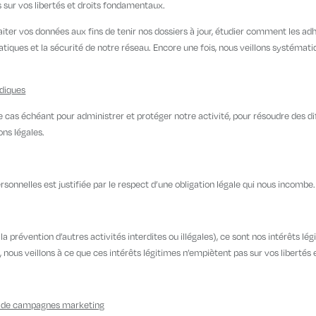
s sur vos libertés et droits fondamentaux.
aiter vos données aux fins de tenir nos dossiers à jour, étudier comment les adh
atiques et la sécurité de notre réseau. Encore une fois, nous veillons systéma
idiques
cas échéant pour administrer et protéger notre activité, pour résoudre des di
ons légales.
rsonnelles est justifiée par le respect d’une obligation légale qui nous incombe.
 prévention d’autres activités interdites ou illégales), ce sont nos intérêts l
, nous veillons à ce que ces intérêts légitimes n’empiètent pas sur vos liberté
t de campagnes marketing