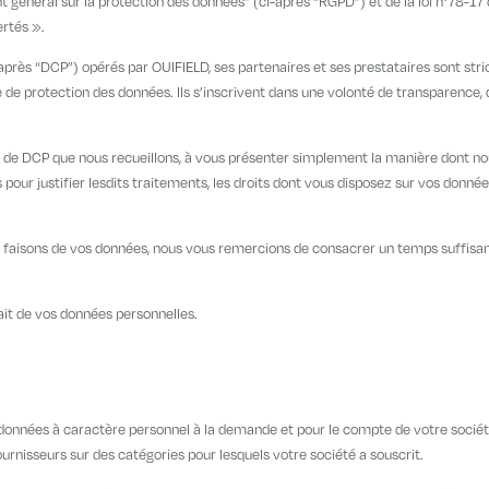
général sur la protection des données” (ci-après “RGPD”) et de la loi n°78-17 
ertés ».
après “DCP”) opérés par OUIFIELD, ses partenaires et ses prestataires sont st
e protection des données. Ils s’inscrivent dans une volonté de transparence, 
 de DCP que nous recueillons, à vous présenter simplement la manière dont nous
our justifier lesdits traitements, les droits dont vous disposez sur vos données
s faisons de vos données, nous vous remercions de consacrer un temps suffisant 
ait de vos données personnelles.
os données à caractère personnel à la demande et pour le compte de votre société
ournisseurs sur des catégories pour lesquels votre société a souscrit.