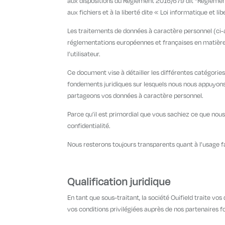
aux dispositions du Règlement 2016/679 dit “Règlement 
aux fichiers et à la liberté dite « Loi informatique et lib
Les traitements de données à caractère personnel (ci-
réglementations européennes et françaises en matière d
l’utilisateur.
Ce document vise à détailler les différentes catégories
fondements juridiques sur lesquels nous nous appuyons p
partageons vos données à caractère personnel.
Parce qu’il est primordial que vous sachiez ce que nou
confidentialité.
Nous resterons toujours transparents quant à l’usage f
Qualification juridique
En tant que sous-traitant, la société Ouifield traite v
vos conditions privilégiées auprès de nos partenaires f