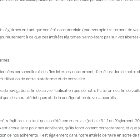
érêts légitimes en tant que société commerciale (par exemple traitement de vos 
 rigoureusement à ce que ces intérêts légitimes n’empiètent pas sur vos liberté
ternes
nées personnelles à des fins internes, notamment d’amélioration de notre site
’utilisation de notre plateforme et de notre site.
e navigation afin de suivre l’utilisation que de notre Plateforme afin de veiller
 que des caractéristiques et de la configuration de vos appareils.
êts légitimes en tant que société commerciale (article 6.1.f du Règlement 2016
 soient accueillant pour ses adhérents, qu’ils fonctionnent correctement, et qu
ion de nos adhérents, il est également dans notre intérêt de faire en sorte de f